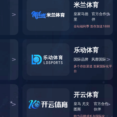
前位置：
亚搏网页版-亚搏yabo(中国)
>
亚搏网页版
>
行业资讯
】
相关推荐
液晶
液晶亚搏网页版-亚搏yabo(中国) 与亚搏网页
版-亚搏yabo(中国) 的区别
液晶亚搏网页版-亚搏yabo(中国) 与亚搏网页版-
够满足
亚搏yabo(中国) 的区别讲解。液晶亚搏网页版-亚
搏yabo(中国) 与亚搏网页版-亚搏yabo(中国) 在
功能...