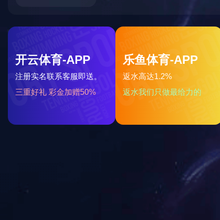
快速切割能力：无论是机械切割还是激光切割，液晶亚搏网页版-亚
割，而激光切割则利用激光束的高速移动和精确控制来实现快速
自动化程度高：现代液晶亚搏网页版-亚搏yabo(中国) 普遍
高了生产效率和降低了人工成本。
3、环保节能
绿色生产：液晶亚搏网页版-亚搏yabo(中国) 在设计和制造
生的碎碴和粉尘污染；同时，激光切割过程中的热量和废气也得
4、灵活性
适应多种切割需求：液晶亚搏网页版-亚搏yabo(中国) 可根
以根据产品的不同形状和尺寸进行定制化切割；还可以实现复杂