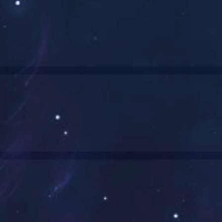
您当
讲解
【
小
中
大
8
-亚搏yabo(中国) 作为高精度玻璃加工设备，具有多个显著特点，以下是关于
精度的机械刀片或激光束进行切割，能够达到微米级的切割精度。这种高精度切割能
定性和一致性。