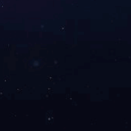
下一条
(中国) 的区别
亚搏网页版-亚搏yabo(中国) 的核心部件
返回列
关于鸿怡威
快捷通道
全国免费服
076
公司简介
服务支持
亚搏网页版
人才招聘
地址：东莞市
企业环境
联系我们
公司荣誉
在线留言