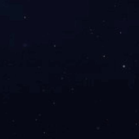
讲解
表
务热线：
9-81289480
清溪镇大利村银圆街36号
扫一扫，关注官网