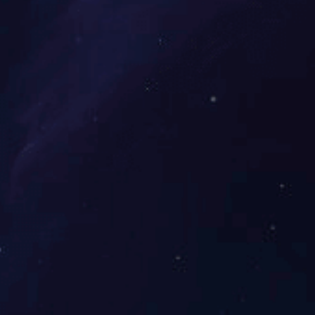
设计和制造过程中采用了高精度的机械部件和先进的控制系统，确保了设备在工作过
能，能够在出现异常情况时及时报警并采取相应的处理措施。
普遍配备了智能化操作系统和控制系统。用户可以通过触摸屏或计算机远程操作设备
自适应功能，能够自动调整切割参数以适应不同的切割需求和环境变化。
亚搏yabo(中国) 以其高精度、高效率、环保节能、灵活性、稳定性和可靠性以
技的不断进步和市场需求的不断变化，液晶亚搏网页版-亚搏yabo(中国) 将