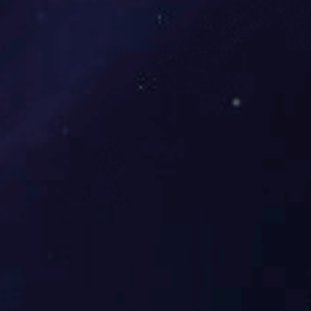
超薄异型亚搏网页版-亚搏yabo(中国)
主要用于手机钢化膜、手机盖板、TFT、触摸屏、行车记录仪、...
主