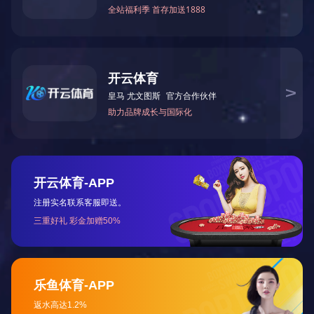
公司产品的研发在充分地引进国内外的先进技术及工艺的基础上，研发设
自动亚搏网页版-亚搏yabo(中国) ，光电亚搏网页版-亚搏yabo(中国) 
yabo(中国) ，触摸屏亚搏网页版-亚搏yabo(中国) ，手机亚搏网页版-亚搏
网页版-亚搏yabo(中国) ，LED亚搏网页版-亚搏yabo(中国) ，介圆机，
涂油机等多种设备。
点击了解详情 +
官方宣传片