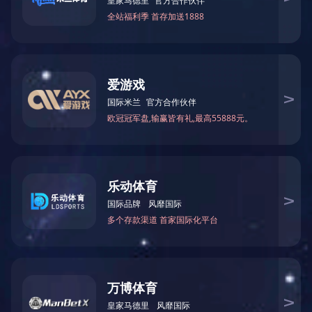
ONE-STOP PROFESSIONAL GLASS DEEP PROCESSING EQUIPMENT MANUF
一站式专业玻璃深加工设备
亚搏网页版-亚搏yabo(中国)
是专业从事玻璃深加工设备的研发,生产,销售及技术服务为一体的高新技
全，拥有现代化的加工、组装、检测设备。