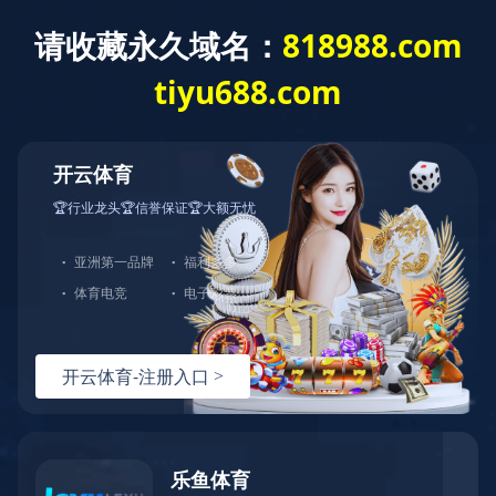
亚搏网页版
欢迎进入，亚搏网页版-亚搏yabo(中国) 官网。
亚搏网页版-亚搏yabo(中国)
产
关注
微信
手机
访问
服务
热线
回到
顶部