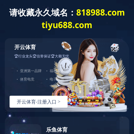
亚搏网页版
欢迎进入，亚搏网页版-亚搏yabo(中国) 官网。
亚搏网页版-亚搏yabo(中国)
产
关注
微信
手机
访问
服务
热线
回到
顶部