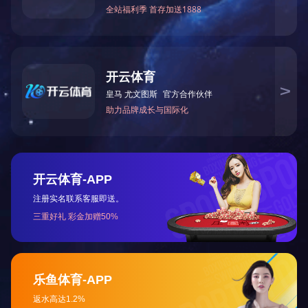
1、优化切割工艺：通过改进切割工艺，提高切割精度和效率，减少材
径，减少切割次数和切割废料。
2、合理配置设备：根据生产需求，合理配置异型亚搏网页版-亚搏yab
和保养设备，确保设备处于最佳工作状态，延长设备使用寿命。
3、节约能源消耗：通过采用节能设备和技术，降低异型亚搏网页版-亚搏
器，优化设备的工作参数，减少空载和待机时间。
4、提高员工技能：加强员工技能培训，提高员工的操作水平和技能水
yabo(中国) ，减少人为因素导致的生产损失。
5、加强生产管理：建立完善的生产管理制度和流程，确保生产过程的
生产成本。
综上所述，降低异型亚搏网页版-亚搏yabo(中国) 的生产成本需要