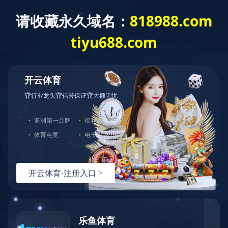
亚搏网页版
欢迎进入，亚搏网页版-亚搏yabo(中国) 官网。
亚搏网页版-亚搏yabo(中国)
产
关注
微信
手机
访问
服务
热线
回到
顶部