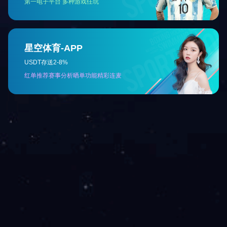
收藏本站
分享到：
产品展示
亚搏网页版
关
亚搏网页版-亚搏yabo(中国)
亚搏网页版
公司
扫光机
行业资讯
亚搏
机械配件
企业
公司
Copyright © 2018 亚搏网页版-亚搏yabo(中国) 版权所有