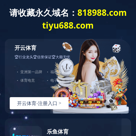
亚搏网页版
欢迎进入，亚搏网页版-亚搏yabo(中国) 官网。
亚搏网页版-亚搏yabo(中国)
产
关注
微信
手机
访问
服务
热线
回到
顶部